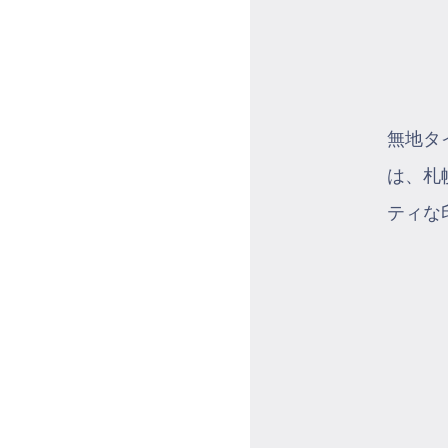
無地タ
は、札
ティな