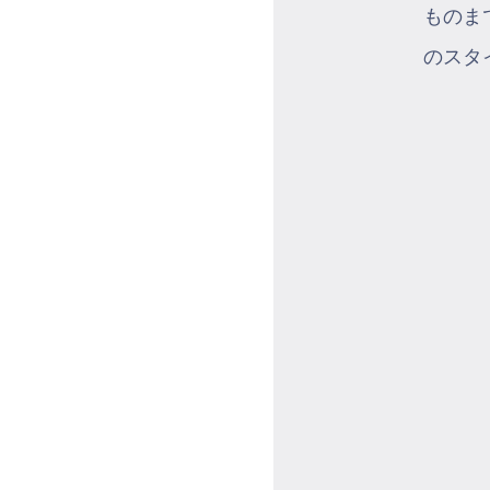
ものま
のスタ