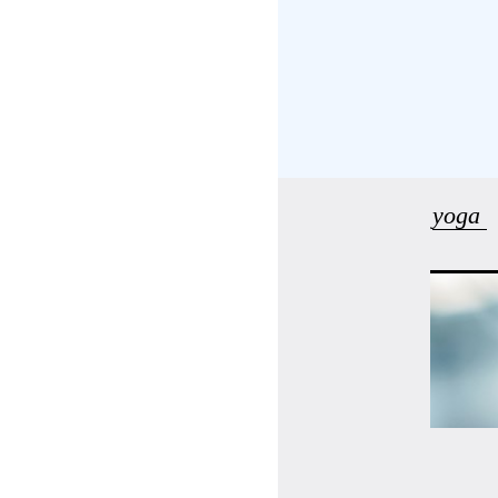
受講の流れ
料金について
インストラクター一覧
yoga
FAQ / お問い合わせ
yoggy store
yoggy magazine
yoggy mommy