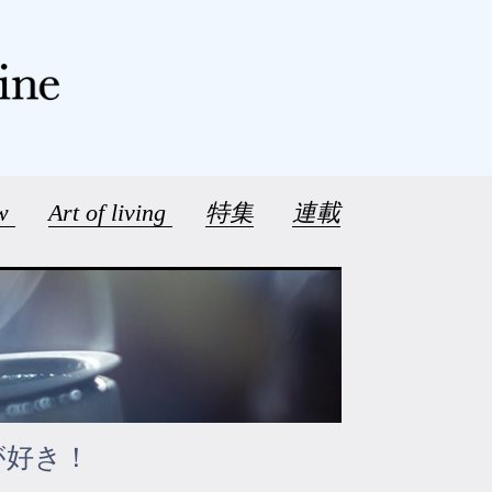
ew
Art of living
特集
連載
が好き！