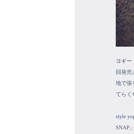
ヨギー・
回発売
地で張
てらく
styl
SNA