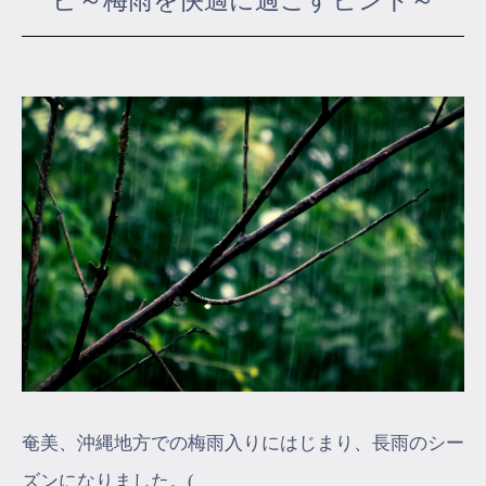
ピ～梅雨を快適に過ごすヒント～
マイページ
ログイン
会員規約について
クラス参加にあたっての同意書
特定商取引にかかわる表示
プライバシーポリシー
奄美、沖縄地方での梅雨入りにはじまり、長雨のシー
ズンになりました。(