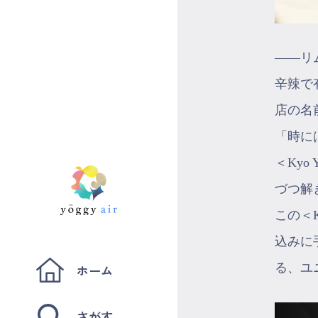
――リ
辛辣で
店の名
「時に
＜Ky
づつ解
この＜
込みに
る、ユ
ホーム
さがす