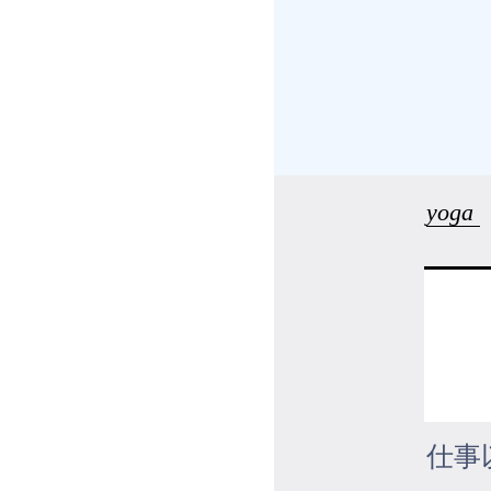
受講の流れ
料金について
インストラクター一覧
yoga
FAQ / お問い合わせ
yoggy store
yoggy magazine
yoggy mommy
仕事