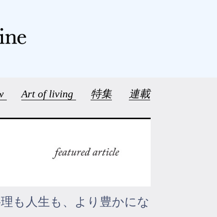
ew
Art of living
特集
連載
料理も人生も、より豊かにな