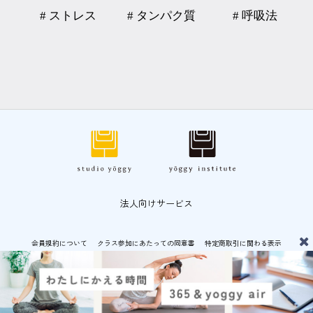
# ストレス
# タンパク質
# 呼吸法
法人向けサービス
会員規約について
クラス参加にあたっての同意書
特定商取引に関わる表示
プライバシーポリシー
© CF-LAB CO.,LTD 運営：
CF-LAB 株式会社