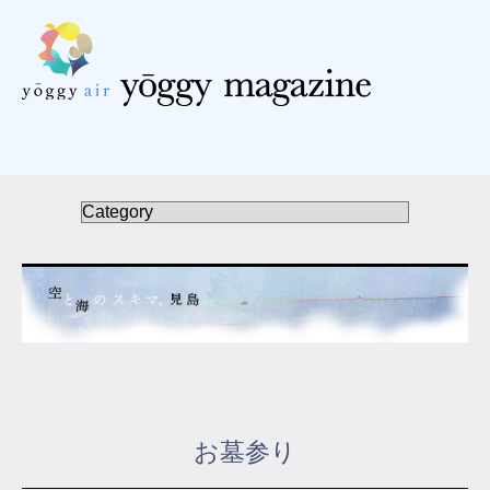
受講の流れ
料金について
インストラクター一覧
FAQ / お問い合わせ
yoggy store
yoggy magazine
お墓参り
yoggy mommy