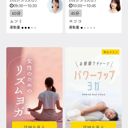
09:30〜10:30
10:00〜10:45
60分
45分
ムツミ
エツコ
運動量
運動量
●
●
●
●
●
●
●
●
●
●
🔰おススメ
詳細を見る
詳細を見る