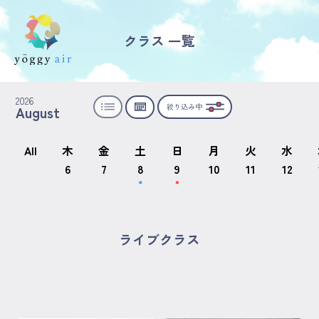
クラス 一覧
受講の流れ
2026
絞り込み中
August
料金について
インストラクター一覧
All
木
金
土
日
月
火
水
6
7
8
9
10
11
12
FAQ / お問い合わせ
yoggy store
ライブクラス
yoggy magazine
yoggy mommy