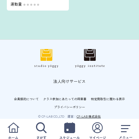
運動量
●
●
●
●
●
法人向けサービス
会員規約について
クラス参加にあたっての同意書
特定商取引に関わる表示
プライバシーポリシー
© CF-LAB CO.,LTD 運営：
CF-LAB 株式会社
メニュー
ホーム
さがす
スケジュール
マイページ