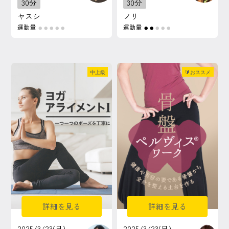
30分
30分
ヤスシ
ノリ
運動量
運動量
●
●
●
●
●
●
●
●
●
●
中上級
🔰おススメ
詳細を見る
詳細を見る
2025/3/23(日)
2025/3/23(日)