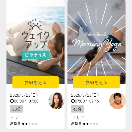
マイページ
ログイン
会員規約について
クラス参加にあたっての同意書
特定商取引にかかわる表示
詳細を見る
詳細を見る
プライバシーポリシー
2025/3/23(日)
2025/3/23(日)
06:30〜07:00
07:00〜07:45
30分
45分
ノリ
トモコ
運動量
運動量
●
●
●
●
●
●
●
●
●
●