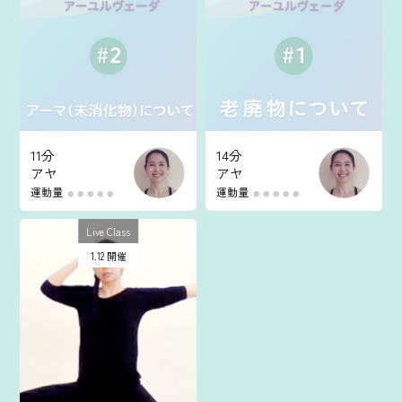
マイページ
ログイン
会員規約について
11分
14分
アヤ
アヤ
クラス参加にあたっての同意書
運動量
運動量
●
●
●
●
●
●
●
●
●
●
特定商取引にかかわる表示
Live Class
1.12 開催
プライバシーポリシー