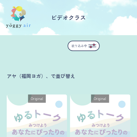
ビデオクラス
受講の流れ
絞り込み中
料金について
インストラクター一覧
アヤ（福岡ヨガ）、で並び替え
FAQ / お問い合わせ
Original
Original
yoggy store
yoggy magazine
yoggy mommy