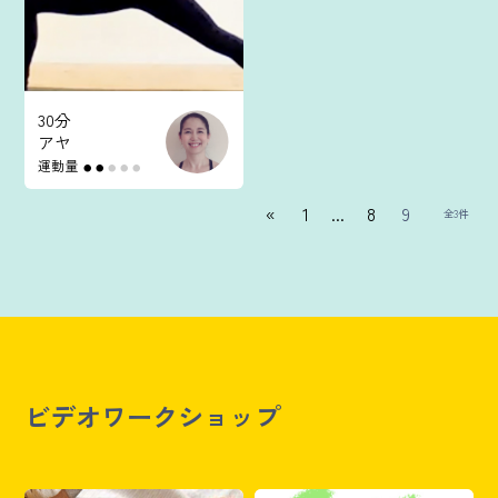
30分
アヤ
運動量
●
●
●
●
●
«
1
...
8
9
全3件
ビデオワークショップ