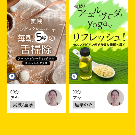
60分
90分
アヤ
アヤ
実技/座学
座学のみ