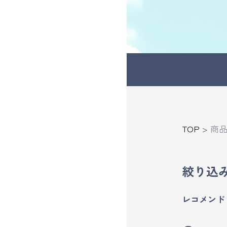
受講の流れ
料金について
インストラクター一覧
FAQ / お問い合わせ
TOP
>
商
yoggy store
絞り込
yoggy magazine
レコメンド
yoggy mommy