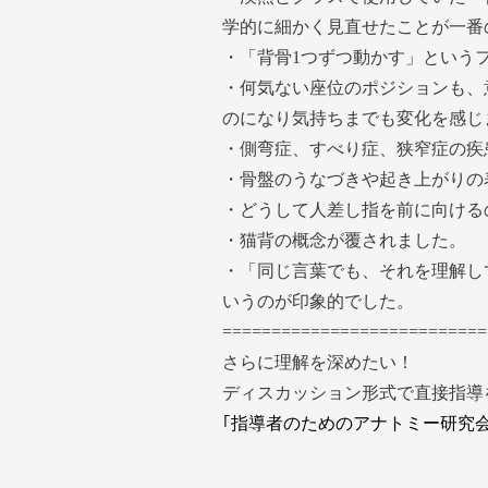
学的に細かく見直せたことが一番
・「背骨1つずつ動かす」という
・何気ない座位のポジションも、
のになり気持ちまでも変化を感じ
・側弯症、すべり症、狭窄症の疾
・骨盤のうなづきや起き上がりの
・どうして人差し指を前に向ける
・猫背の概念が覆されました。
・「同じ言葉でも、それを理解し
いうのが印象的でした。
===========================
さらに理解を深めたい！
ディスカッション形式で直接指導
｢指導者のためのアナトミー研究会