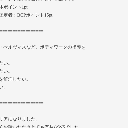
ポイント1pt
者：BCPポイント15pt
=================
・ぺルヴィスなど、ボディワークの指導を
たい。
たい。
を解消したい。
い。
=================
リアになりました。
くお話いただきとても有益なWSでした。