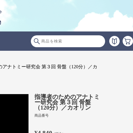
ト
e
アナトミー研究会 第３回 骨盤（120分）／カ
指導者のためのアナトミ
ー研究会 第３回 骨盤
（120分）／カオリン
商品番号
¥4,840