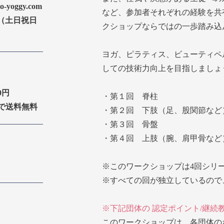
io-yoggy.com
など、参加者それぞれの経験を共
:30（土日祝日
クショップならではの一歩踏み込
ヨガ、ピラティス、ビューティペ
しての技術力向上を目指しましょ
0円
・第１回 脊柱
上で送料無料
・第２回 下肢（足、股関節など
・第３回 骨盤
・第４回 上肢（腕、肩甲骨など
※このワークショップは4回シリ
※すべての回が独立しているので
※下記団体の 認定ポイント/継続
このワークショップは、各団体の