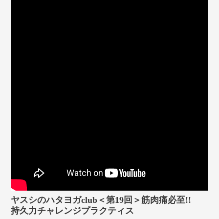
マイページ
ログイン
会員規約について
クラス参加にあたっての同意書
特定商取引にかかわる表示
プライバシーポリシー
ヤスシのハタヨガclub＜第19回＞筋肉痛必至!!
持久力チャレンジプラクティス