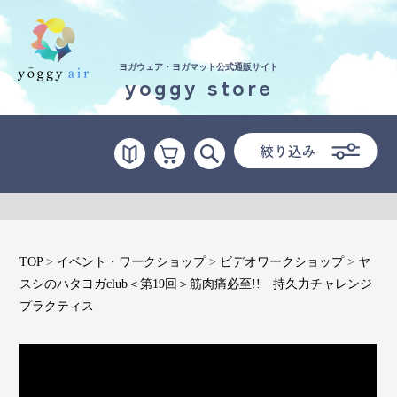
ヨガウェア・ヨガマット公式通販サイト
yoggy store
受講の流れ
料金について
インストラクター一覧
FAQ / お問い合わせ
TOP
>
イベント・ワークショップ
>
ビデオワークショップ
>
ヤ
yoggy store
スシのハタヨガclub＜第19回＞筋肉痛必至!! 持久力チャレンジ
プラクティス
yoggy magazine
yoggy mommy