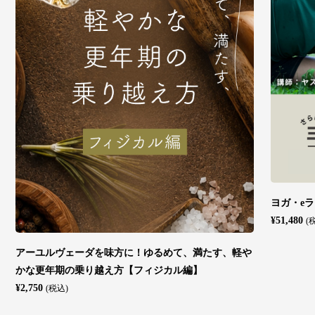
ヨガ・eラ
¥51,480
(
アーユルヴェーダを味方に！ゆるめて、満たす、軽や
かな更年期の乗り越え方【フィジカル編】
¥2,750
(税込)