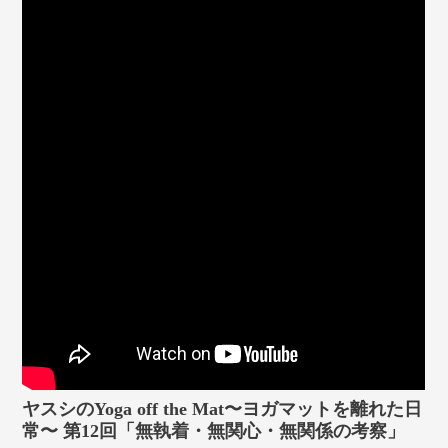
マイページ
ログイン
会員規約について
クラス参加にあたっての同意書
特定商取引にかかわる表示
プライバシーポリシー
ヤスシのYoga off the Mat〜ヨガマットを離れた日
常〜 第12回「無執着・無関心・無関係の考察」