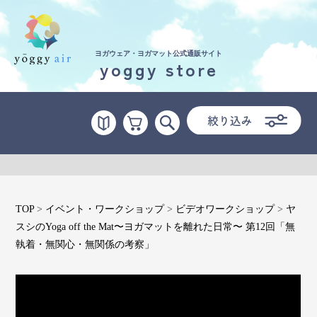
ヨガウェア・ヨガマット公式通販サイト
yoggy store
受講の流れ
料金について
インストラクター一覧
FAQ / お問い合わせ
TOP
>
イベント・ワークショップ
>
ビデオワークショップ
>
ヤ
yoggy store
スシのYoga off the Mat〜ヨガマットを離れた日常〜 第12回「無
執着・無関心・無関係の考察」
yoggy magazine
yoggy mommy