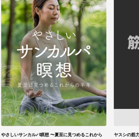
【受講者
長視聴
¥3,278
(税
ヤスシの筋力強化塾～脊柱起立筋＆腹筋群編～