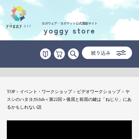
ヨガウェア・ヨガマット公式通販サイト
yoggy store
受講の流れ
料金について
インストラクター一覧
FAQ / お問い合わせ
TOP
>
イベント・ワークショップ
>
ビデオワークショップ
>
ヤ
yoggy store
スシのハタヨガclub＜第22回＞後屈と前屈の鍵は「ねじり」にあ
るかもしれない説
yoggy magazine
yoggy mommy