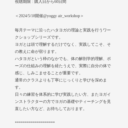
視聴期限 : 購入日から60日間
＜2024/5/18開催@yoggy air_workshop＞
毎月テーマに沿ったハタヨガの理論と実践を行うワー
クショップシリーズです。
ヨガとは頭で理解するだけでなく、実践してこそ、そ
の教えに命が宿ります。
ハタヨガという枠のなかでも、体の解剖学的理解、ポ
ーズの仕組みの理解を経たうえで、実際に自分の体で
感じ、しみこませることが重要です。
通常のクラスよりも丁寧にじっくりと学びを深めま
す。
日々の練習を体系的に学び実践したい方、またヨガイ
ンストラクターの方でヨガの基礎やティーチングを見
直したい方など、お待ちしております。
********************