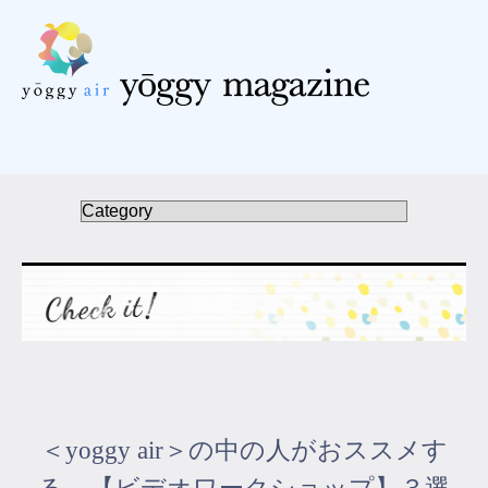
受講の流れ
料金について
インストラクター一覧
FAQ / お問い合わせ
yoggy store
yoggy magazine
＜yoggy air＞の中の人がおススメす
yoggy mommy