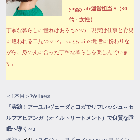
yoggy air運営担当 S（30
代・女性）
丁寧な暮らしに憧れはあるものの、現実は仕事と育児
に追われる二児のママ。 yoggy airの運営に携わりな
がら、身の丈に合った丁寧な暮らしを楽しんでいま
す。
＜1本目＞Wellness
『実践！アーユルヴェーダとヨガでリフレッシュ～セ
ルフアビアンガ（オイルトリートメント）で良質な睡
眠へ導く～』
講師：
アヤ
（スタジオ・ヨギー／yoggy air ヨガイン