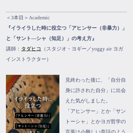
＜3本目＞Academic
『イライラした時に役立つ「アヒンサー（非暴力）」
と「サント―シャ（知足）」の考え方』
講師：
タダヒコ
（スタジオ・ヨギー／yoggy air ヨガ
インストラクター）
見終わった後に、「自分自
身に許された自分」に出会
えた気がしました。
「アヒンサー」とか「サン
トーシャ」とかヨガ哲学の
言葉は小難しい昔話のよう