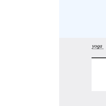
受講の流れ
料金について
インストラクター一覧
yoga
FAQ / お問い合わせ
yoggy store
yoggy magazine
yoggy mommy