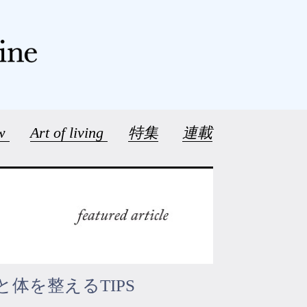
ew
Art of living
特集
連載
体を整えるTIPS