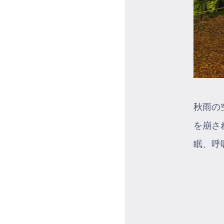
秋雨の
を崩さ
眠、呼