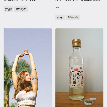
～
yoga
lifestyle
yoga
lifestyle