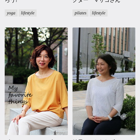
ろう?
クター マサコさん
yoga
lifestyle
pilates
lifestyle