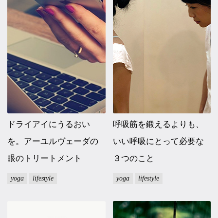
マイページ
ログイン
会員規約について
クラス参加にあたっての同意書
特定商取引にかかわる表示
ドライアイにうるおい
呼吸筋を鍛えるよりも、
を。アーユルヴェーダの
いい呼吸にとって必要な
プライバシーポリシー
眼のトリートメント
３つのこと
yoga
lifestyle
yoga
lifestyle