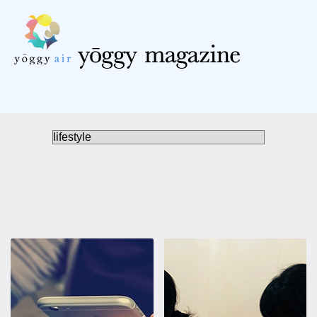
受講の流れ
料金について
インストラクター一覧
FAQ / お問い合わせ
yoggy store
yoggy magazine
yoggy mommy