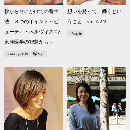
秋から冬にかけての養生
想いを持って、働くとい
法 ３つのポイント～ビ
うこと vol.４2/2
ューティ・ぺルヴィス®と
lifestyle
東洋医学の智慧から～
beauty pelvis
lifestyle