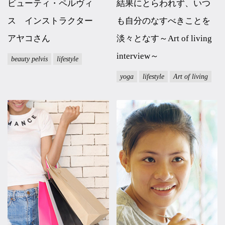
ビューティ・ペルヴィ
結果にとらわれず、いつ
ス インストラクター
も自分のなすべきことを
アヤコさん
淡々となす～Art of living
interview～
beauty pelvis
lifestyle
yoga
lifestyle
Art of living