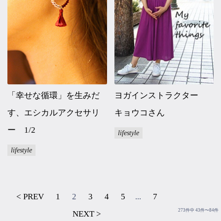
「幸せな循環」を生みだ
ヨガインストラクター
す、エシカルアクセサリ
キョウコさん
ー 1/2
lifestyle
lifestyle
< PREV
1
2
3
4
5
...
7
273件中 43件〜84件
NEXT >