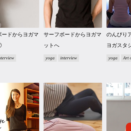
ボードからヨガマ
サーフボードからヨガマ
のんびり
②
ットへ
ヨガスタ
nterview
yoga
interview
yoga
Art 