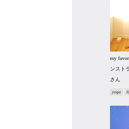
my favo
ンスト
さん
yoga
l