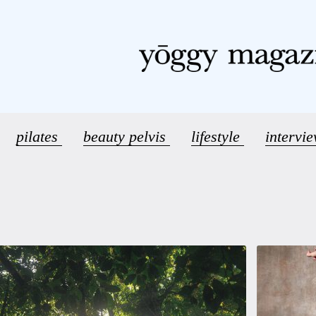
pilates
beauty pelvis
lifestyle
intervi