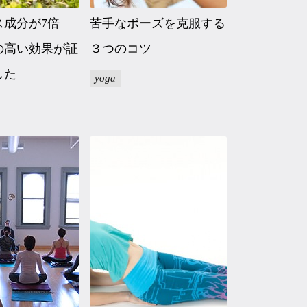
ス成分が7倍
苦手なポーズを克服する
の高い効果が証
３つのコツ
した
yoga