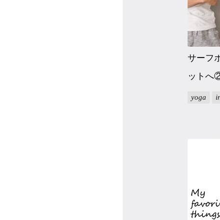
サーフ
ットへ
yoga
i