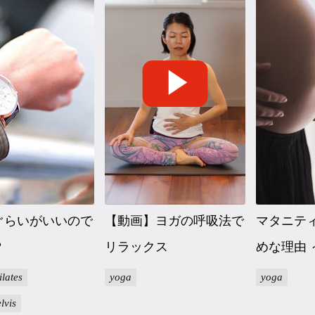
ぐらいがいいので
【動画】ヨガの呼吸法で
マタニテ
？
リラックス
めな理由
ilates
yoga
yoga
lvis