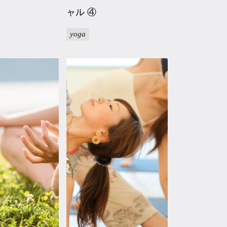
ャル ④
yoga