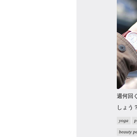
週何回
しょう
yoga
p
beauty pe