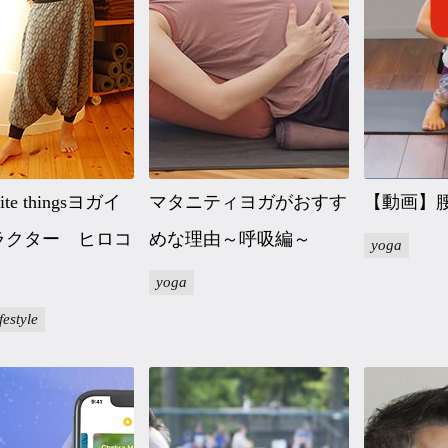
rite thingsヨガイ
マタニティヨガがおすす
【動画】
ラクター ヒロコ
めな理由～呼吸編～
yoga
yoga
ifestyle