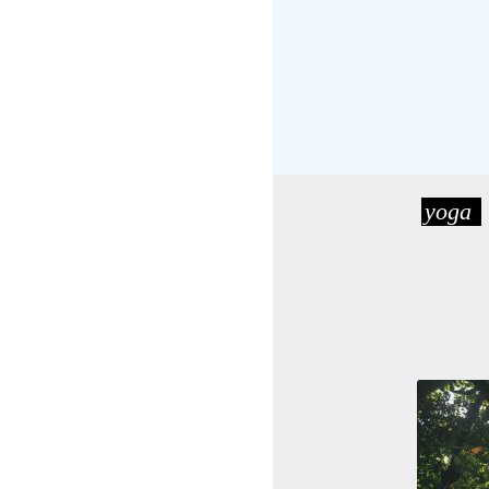
受講の流れ
料金について
インストラクター一覧
yoga
FAQ / お問い合わせ
yoggy store
yoggy magazine
yoggy mommy