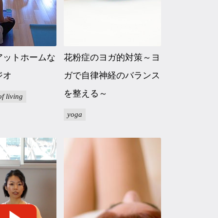
アットホームな
花粉症のヨガ的対策～ヨ
ジオ
ガで自律神経のバランス
を整える～
of living
yoga